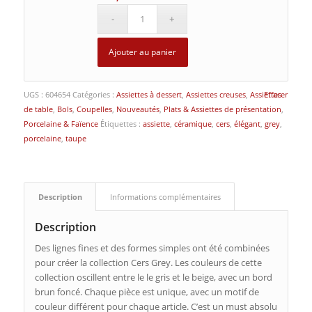
Ajouter au panier
UGS :
604654
Catégories :
Assiettes à dessert
,
Assiettes creuses
,
Assiettes
Effacer
de table
,
Bols
,
Coupelles
,
Nouveautés
,
Plats & Assiettes de présentation
,
Porcelaine & Faïence
Étiquettes :
assiette
,
céramique
,
cers
,
élégant
,
grey
,
porcelaine
,
taupe
Description
Informations complémentaires
Description
Des lignes fines et des formes simples ont été combinées
pour créer la collection Cers Grey. Les couleurs de cette
collection oscillent entre le le gris et le beige, avec un bord
brun foncé. Chaque pièce est unique, avec un motif de
couleur différent pour chaque article. C’est un must absolu