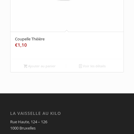
Coupelle Théière
€
1,10
Ajouter au panier
Voir les détails
LA VAISSELLE AU KILO
Rue Haute, 124 – 126
1000 Bruxelles