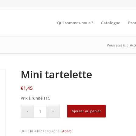
Qui sommes-nous ?
Catalogue
Pro
Vous êtes ici :
Acc
Mini tartelette
€
1,45
Prix à l’unité TTC
Ajouter au panier
UGS :
RH41023
Catégorie :
Apéro