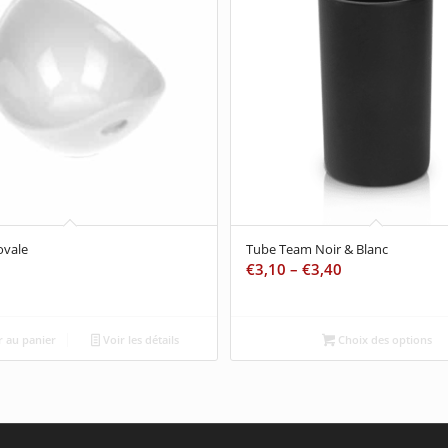
ovale
Tube Team Noir & Blanc
€
3,10
–
€
3,40
 au panier
Voir les détails
Choix des options