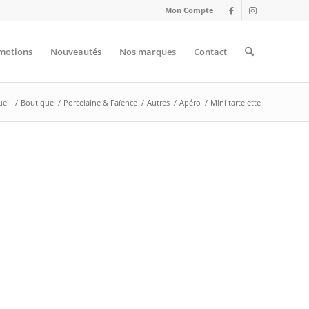
Mon Compte
motions
Nouveautés
Nos marques
Contact
ueil
/
Boutique
/
Porcelaine & Faïence
/
Autres
/
Apéro
/
Mini tartelette