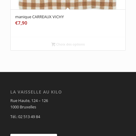
manique CARREAUX VICHY
€
7,90
Choix des options
LA VAISSELLE AU KILO
Rue Haute, 124 – 126
1000 Bruxelles
Tél.: 02 513 49 84