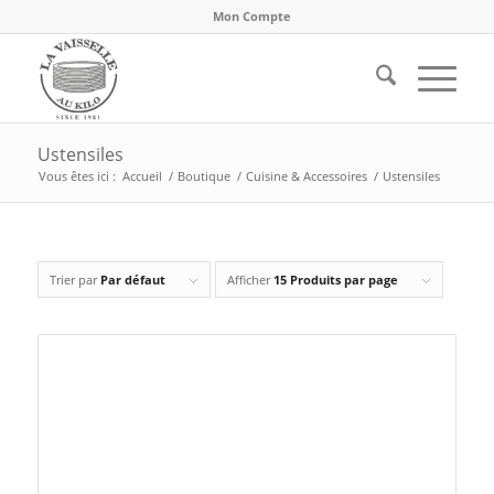
Mon Compte
Ustensiles
Vous êtes ici :
Accueil
/
Boutique
/
Cuisine & Accessoires
/
Ustensiles
Trier par
Par défaut
Afficher
15 Produits par page