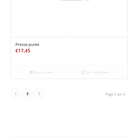
Presse purée
€
17,45
Lire la suite
Voir les détails
1
2
3
Page 2 sur 3