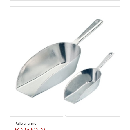
Pelle à farine
€
4,50
–
€
15,70